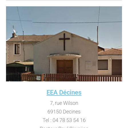
EEA Décines
7, rue Wilson
69150 Decines
Tel : 04 78 53 54 16