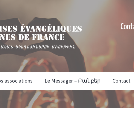
Cont
s associations
Le Messager – Բանբեր
Contact